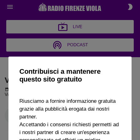
LIVE
PODCAST
VIOLA WEEKEND
Contribuisci a mantenere
questo sito gratuito
VIOLA WEEKEND
Podcast del 15 marzo 2025
1h 41m 1s
Viola Weekend puntata del 15 03 2025
Riusciamo a fornire informazione gratuita
grazie alla pubblicità erogata dai nostri
partner.
Accettando i consensi richiesti permetti ad
i nostri partner di creare un'esperienza
personalizzata ed offrirti un miglior