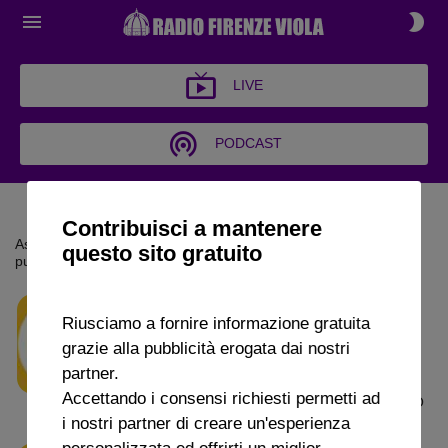
LIVE
PODCAST
PODCAST
Contribuisci a mantenere
Ascolta i principali approfondimenti della settimana. Scarica le
questo sito gratuito
puntate di Radio Firenze Viola
100 ANNI DI PASSIONE
Riusciamo a fornire informazione gratuita
VIOLA
grazie alla pubblicità erogata dai nostri
100 Anni di
08 AGOSTO 2026
53m 16s
partner.
Passione Viola - Pt 36 - 1980-81 LA PRIMA
Accettando i consensi richiesti permetti ad
STAGIONE DELLA PRESIDENZA PONTELLO
i nostri partner di creare un'esperienza
personalizzata ed offrirti un miglior