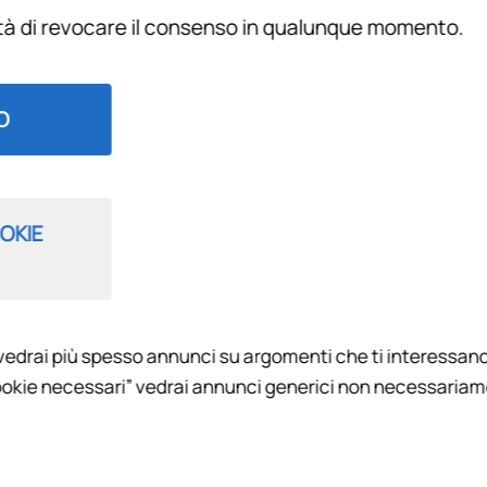
ità di revocare il consenso in qualunque momento.
Filtra per
O
OKIE
vedrai più spesso annunci su argomenti che ti interessano
ORE MIO
okie necessari” vedrai annunci generici non necessariamen
la, il primo appuntamento di giornata con notizie, collegamenti 
traverso lo sguardo attento di Lorenzo Marucci.
e racconta la storia della Fiorentina attraverso i suoi grandi p