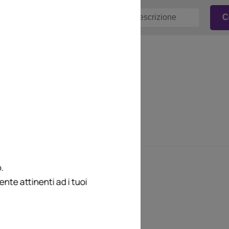
.
te attinenti ad i tuoi
e interviste dal
rotagonisti,