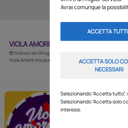
Avrai comunque la possibil
ACCETTA TUTT
VIOLA AMORE MIO
Podcast del 08 luglio 2026
1h 48m 37s
Viola Amore mio puntata del 08 07 2026
ACCETTA SOLO CO
NECESSARI
Selezionando “Accetta tutto”, 
VIOLA AM
Selezionando “Accetta solo co
interessi.
L’attualità vio
mondo viola at
Il programma ch