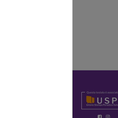
ifosi, le storie
tratti di chi ha
Y
OKIE