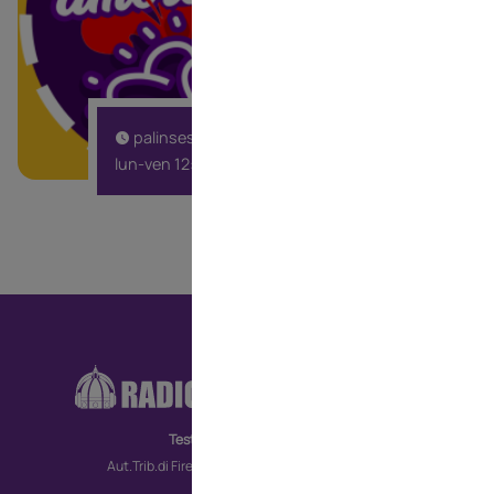
campioni che ha
e i racconti di 
indossato il gig
palinsesto
lun-ven 12:00
RA
CO
Testata giornalistica
MO
Aut.Trib.di Firenze n. 6172 del 30/09/2022
TV