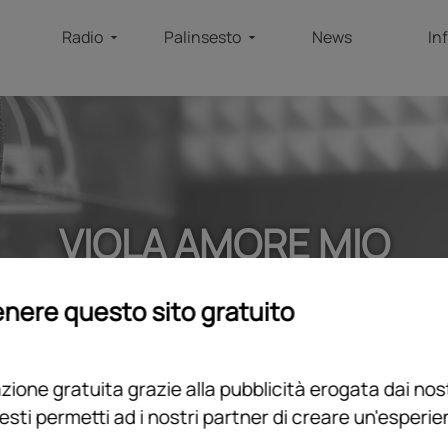
Radio
Palinsesto
News
In
VIOLA AMORE MIO
home
/
programmi
/
podcast
/
viola amore mio
nere questo sito gratuito
ione gratuita grazie alla pubblicità erogata dai nost
esti permetti ad i nostri partner di creare un'esperi