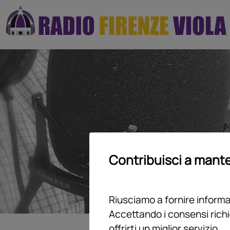
Contribuisci a mante
Riusciamo a fornire informaz
Accettando i consensi richi
offrirti un miglior servizio.