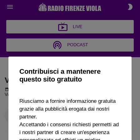
LIVE
PODCAST
VIOLA AMORE MIO
Contribuisci a mantenere
questo sito gratuito
VIOLA AMORE MIO
Podcast del 07 luglio 2026
1h 44m 14s
Viola Amore mio puntata del 07 07 2026
Riusciamo a fornire informazione gratuita
grazie alla pubblicità erogata dai nostri
partner.
Accettando i consensi richiesti permetti ad
i nostri partner di creare un'esperienza
personalizzata ed offrirti un miglior