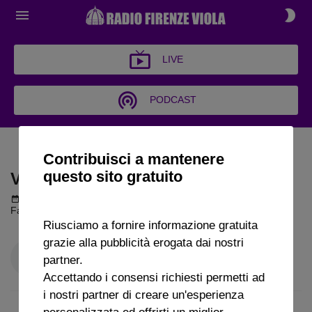
LIVE
PODCAST
VIOLA AMORE MIO
Contribuisci a mantenere
questo sito gratuito
VIOLA AMORE MIO
Podcast del 27 maggio 2026
20m 34s
Fabrizio Berni a Radio FirenzeViola
Riusciamo a fornire informazione gratuita
grazie alla pubblicità erogata dai nostri
partner.
Accettando i consensi richiesti permetti ad
i nostri partner di creare un'esperienza
personalizzata ed offrirti un miglior