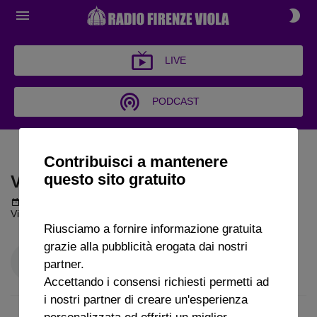
LIVE
PODCAST
VIOLA AMORE MIO
Contribuisci a mantenere
questo sito gratuito
VIOLA AMORE MIO
Podcast del 01 aprile 2026
1h 35m 42s
Viola Amore mio puntata del 01 04 2026
Riusciamo a fornire informazione gratuita
grazie alla pubblicità erogata dai nostri
partner.
Accettando i consensi richiesti permetti ad
i nostri partner di creare un'esperienza
personalizzata ed offrirti un miglior