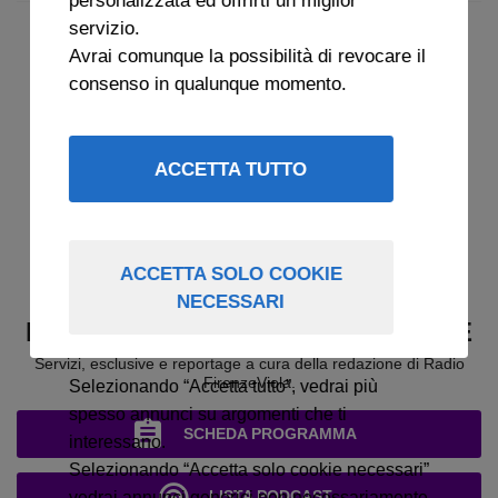
servizio.
Avrai comunque la possibilità di revocare il
consenso in qualunque momento.
ACCETTA TUTTO
ACCETTA SOLO COOKIE
NECESSARI
RADIO FIRENZEVIOLA - SPECIALE
Servizi, esclusive e reportage a cura della redazione di Radio
FirenzeViola.
Selezionando “Accetta tutto”, vedrai più
spesso annunci su argomenti che ti
SCHEDA PROGRAMMA
interessano.
Selezionando “Accetta solo cookie necessari”
LISTA PODCAST
vedrai annunci generici non necessariamente