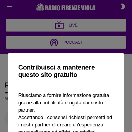
LIVE
PODCAST
RADIO FIRENZEVIOLA -
Contribuisci a mantenere
SPECIALE
questo sito gratuito
RADIO FIRENZEVIOLA - SPECIALE
Podcast del 09 febbraio 2025
17m 17s
Riusciamo a fornire informazione gratuita
Malu Mpasinkatu a Radio FirenzeViola
grazie alla pubblicità erogata dai nostri
partner.
Accettando i consensi richiesti permetti ad
i nostri partner di creare un'esperienza
personalizzata ed offrirti un miglior