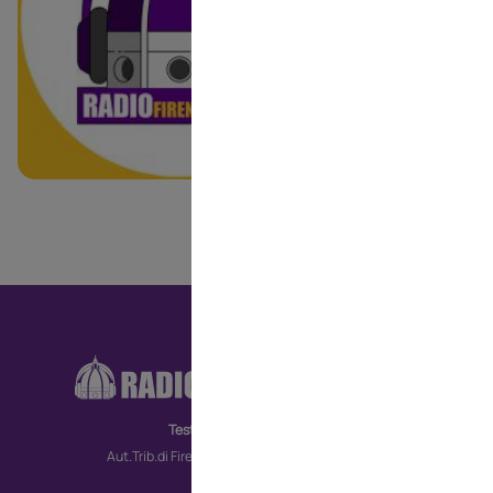
RA
CO
Testata giornalistica
MO
Aut.Trib.di Firenze n. 6172 del 30/09/2022
TV