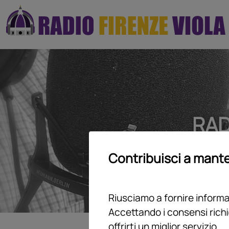
RAD
Contribuisci a mante
Riusciamo a fornire informaz
Accettando i consensi richi
offrirti un miglior servizio.