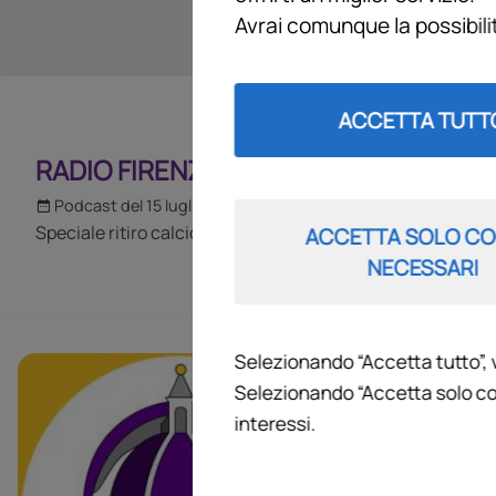
Avrai comunque la possibil
ACCETTA TUTT
RADIO FIRENZEVIOLA - SPECIALE
Podcast del 15 luglio 2025
48m 58s
Speciale ritiro calciomercato - puntata del 15 07 2025
ACCETTA SOLO CO
NECESSARI
Selezionando “Accetta tutto”, 
RADIO FI
Selezionando “Accetta solo co
interessi.
Servizi, esclus