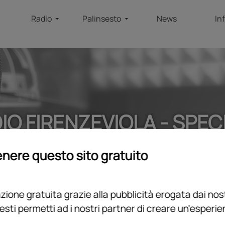
Radio
Palinsesto
News
In
IO FIRENZEVIOLA - SPEC
home
/
programmi
/
podcast
/
radio firenzeviola - speciale
nere questo sito gratuito
ione gratuita grazie alla pubblicità erogata dai nost
esti permetti ad i nostri partner di creare un'esperi