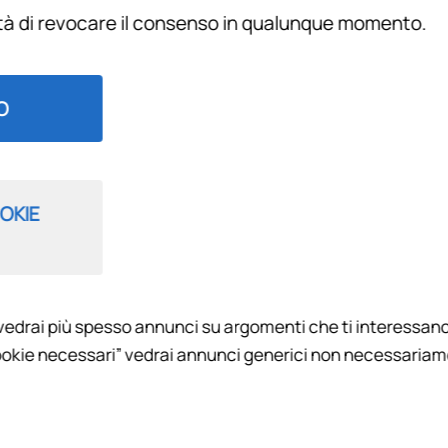
ità di revocare il consenso in qualunque momento.
Filtra per
O
OKIE
vedrai più spesso annunci su argomenti che ti interessano
RENZEVIOLA - SPECIALE
okie necessari” vedrai annunci generici non necessariamen
ive e reportage a cura della redazione di Radio FirenzeViola.