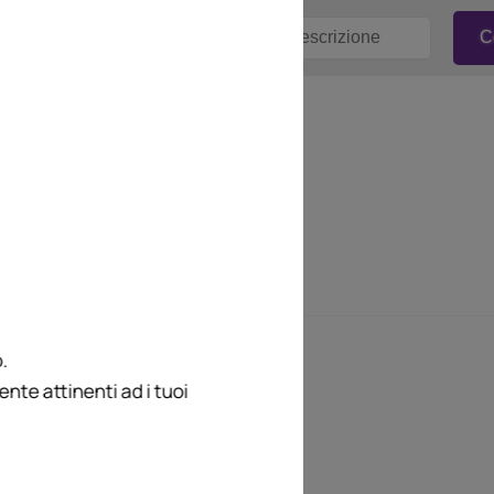
.
te attinenti ad i tuoi