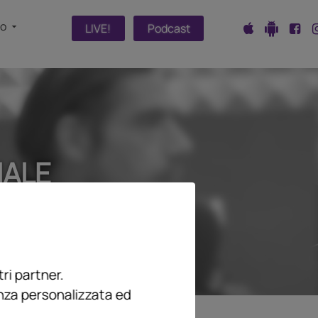
fo
LIVE!
Podcast
IALE
ri partner.
enza personalizzata ed