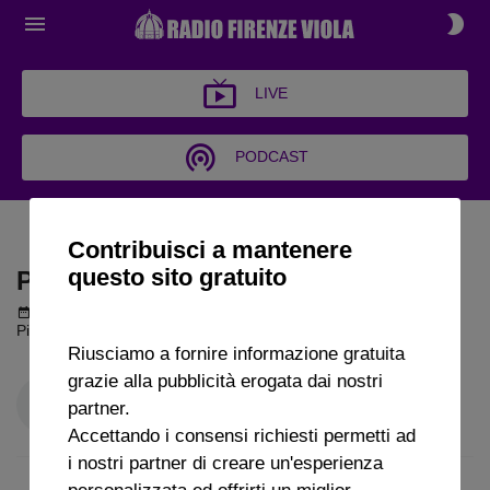
LIVE
PODCAST
PALLA AL CENTRO
Contribuisci a mantenere
questo sito gratuito
PALLA AL CENTRO
Podcast del 05 giugno 2026
12m 4s
Pino Vitale a Radio FirenzeViola
Riusciamo a fornire informazione gratuita
grazie alla pubblicità erogata dai nostri
partner.
Accettando i consensi richiesti permetti ad
i nostri partner di creare un'esperienza
personalizzata ed offrirti un miglior