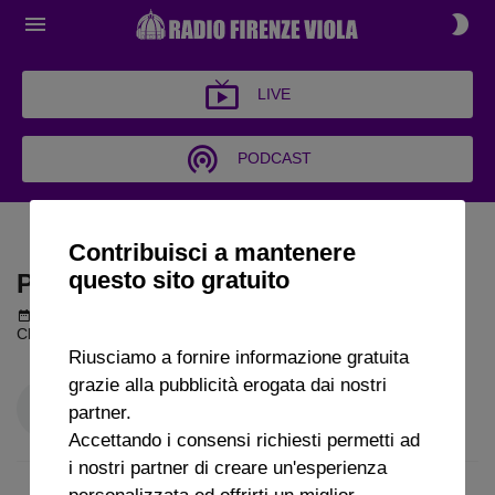
LIVE
PODCAST
PALLA AL CENTRO
Contribuisci a mantenere
questo sito gratuito
PALLA AL CENTRO
Podcast del 01 giugno 2026
16m 16s
Claudio Piccinetti a Radio FirenzeViola
Riusciamo a fornire informazione gratuita
grazie alla pubblicità erogata dai nostri
partner.
Accettando i consensi richiesti permetti ad
i nostri partner di creare un'esperienza
personalizzata ed offrirti un miglior