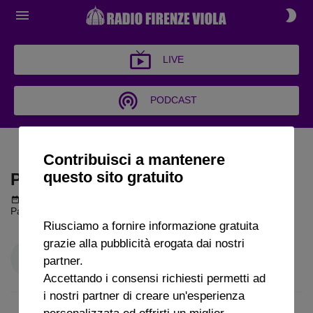
LIVE
PODCAST
PALLA AL CENTRO
Contribuisci a mantenere
questo sito gratuito
PALLA AL CENTRO
Podcast del 28 maggio 2026
1h 45m 20s
Palla al Centro puntata del 28 05 2026
Riusciamo a fornire informazione gratuita
grazie alla pubblicità erogata dai nostri
partner.
Accettando i consensi richiesti permetti ad
i nostri partner di creare un'esperienza
personalizzata ed offrirti un miglior