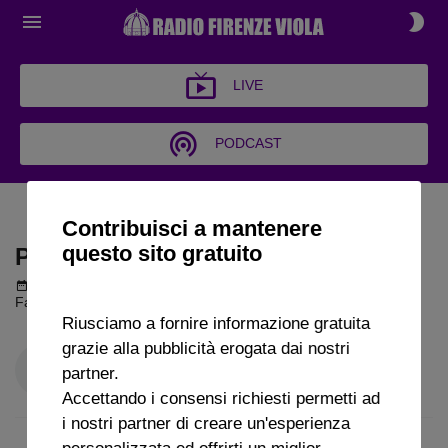
LIVE
PODCAST
PALLA AL CENTRO
Contribuisci a mantenere
questo sito gratuito
PALLA AL CENTRO
Podcast del 10 aprile 2026
12m 3s
Fabrizio Lucchesi a Radio FirenzeViola
Riusciamo a fornire informazione gratuita
grazie alla pubblicità erogata dai nostri
partner.
Accettando i consensi richiesti permetti ad
i nostri partner di creare un'esperienza
personalizzata ed offrirti un miglior