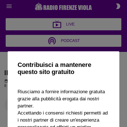
LIVE
PODCAST
IL SALOTTO DELLO SPORT
Contribuisci a mantenere
questo sito gratuito
IL SALOTTO DELLO SPORT
Podcast del 14 settembre 2024
23m 42s
Il Salotto dello Sport puntata del 14 09 2024
Riusciamo a fornire informazione gratuita
grazie alla pubblicità erogata dai nostri
partner.
Accettando i consensi richiesti permetti ad
i nostri partner di creare un'esperienza
personalizzata ed offrirti un miglior