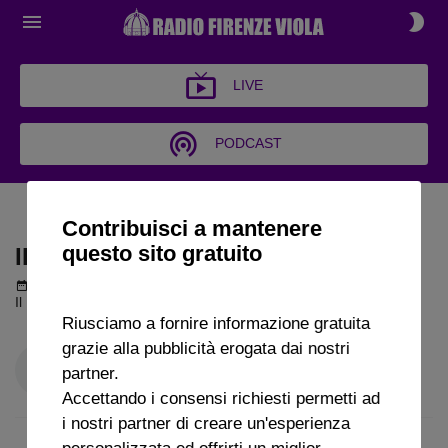
LIVE
PODCAST
IL BRIVIDO VIOLA
Contribuisci a mantenere
questo sito gratuito
IL BRIVIDO VIOLA
Podcast del 02 maggio 2025
1h 18m 44s
Il Brivido Viola puntata del 2 05 2025
Riusciamo a fornire informazione gratuita
grazie alla pubblicità erogata dai nostri
partner.
Accettando i consensi richiesti permetti ad
i nostri partner di creare un'esperienza
personalizzata ed offrirti un miglior