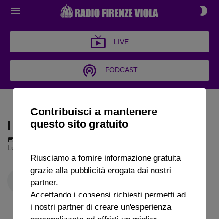
LIVE
PODCAST
I TEMPI SUPPLEMENTARI
Contribuisci a mantenere
questo sito gratuito
I TEMPI SUPPLEMENTARI
Podcast del 28 maggio 2026
11m 5s
Luigi Cagni a Radio FirenzeViola
Riusciamo a fornire informazione gratuita
grazie alla pubblicità erogata dai nostri
partner.
Accettando i consensi richiesti permetti ad
i nostri partner di creare un'esperienza
personalizzata ed offrirti un miglior