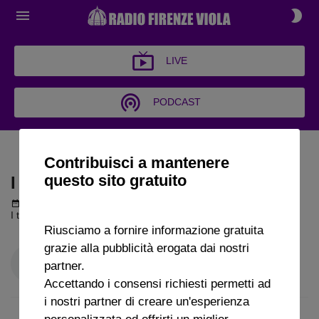
LIVE
PODCAST
I TEMPI SUPPLEMENTARI
Contribuisci a mantenere
questo sito gratuito
I TEMPI SUPPLEMENTARI
Podcast del 03 settembre 2025
49m 54s
I tempi supplementari puntata del 3 09 2025
Riusciamo a fornire informazione gratuita
grazie alla pubblicità erogata dai nostri
partner.
Accettando i consensi richiesti permetti ad
i nostri partner di creare un'esperienza
personalizzata ed offrirti un miglior