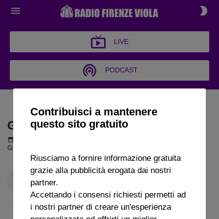
LIVE
PODCAST
GARRISCA AL VENTO
Contribuisci a mantenere
questo sito gratuito
GARRISCA AL VENTO
Podcast del 13 febbraio 2026
1h 38m 25s
Garrisca al Vento puntata del 13 02 2026
Riusciamo a fornire informazione gratuita
grazie alla pubblicità erogata dai nostri
partner.
Accettando i consensi richiesti permetti ad
i nostri partner di creare un'esperienza
personalizzata ed offrirti un miglior