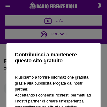
LIVE
PODCAST
FIRENZE IN CAMPO
Contribuisci a mantenere
questo sito gratuito
FIRENZE IN CAMPO
Podcast del 10 gennaio 2026
15m 52s
Francesco Pagani a Radio FirenzeViola
Riusciamo a fornire informazione gratuita
grazie alla pubblicità erogata dai nostri
partner.
Accettando i consensi richiesti permetti ad
i nostri partner di creare un'esperienza
personalizzata ed offrirti un miglior