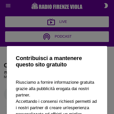
LIVE
PODCAST
COLPI D'ALA
Contribuisci a mantenere
questo sito gratuito
COLPI D'ALA
Podcast del 20 novembre 2024
20m 4s
Marco Ballotta a Radio FirenzeViola
Riusciamo a fornire informazione gratuita
grazie alla pubblicità erogata dai nostri
partner.
Accettando i consensi richiesti permetti ad
i nostri partner di creare un'esperienza
personalizzata ed offrirti un miglior