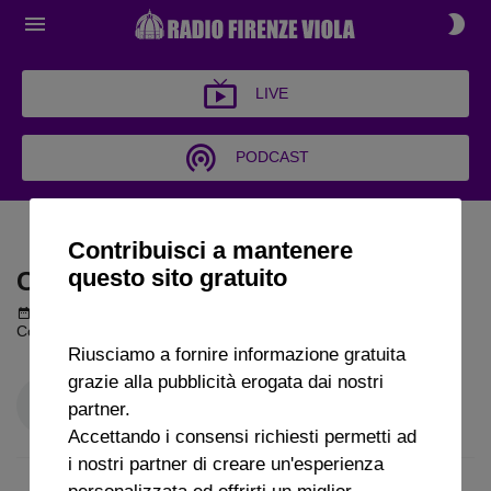
LIVE
PODCAST
COLPI D'ALA
Contribuisci a mantenere
questo sito gratuito
COLPI D'ALA
Podcast del 17 settembre 2025
55m 23s
Colpi d'Ala puntata del 17 09 2025
Riusciamo a fornire informazione gratuita
grazie alla pubblicità erogata dai nostri
partner.
Accettando i consensi richiesti permetti ad
i nostri partner di creare un'esperienza
personalizzata ed offrirti un miglior