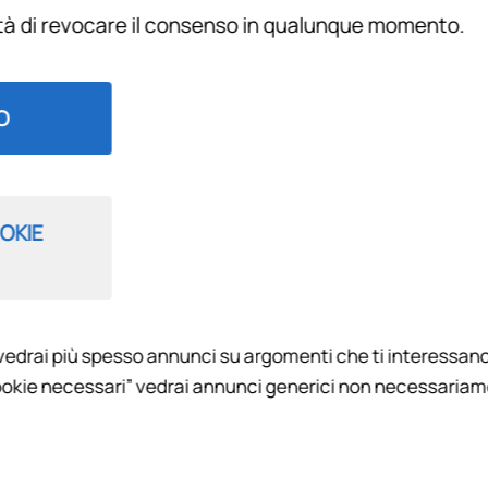
ità di revocare il consenso in qualunque momento.
Filtra per
O
OKIE
vedrai più spesso annunci su argomenti che ti interessano
OMPRA?
okie necessari” vedrai annunci generici non necessariamen
tive del calciomercato della Fiorentina con le ultime novità e i
n salsa viola con Pietro Lazzerini, Francesco Benvenuti e Fabi