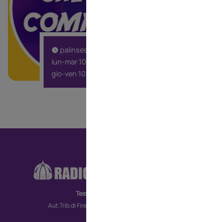
palinsesto
lun-mar 10:00
gio-ven 10:00
RA
CO
Testata giornalistica
MO
Aut.Trib.di Firenze n. 6172 del 30/09/2022
TV