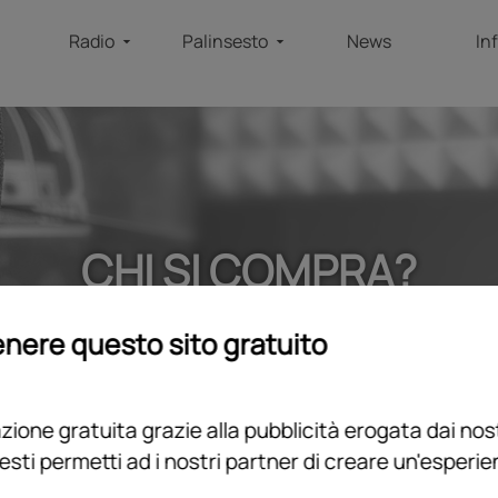
Radio
Palinsesto
News
In
CHI SI COMPRA?
home
/
programmi
/
podcast
/
chi si compra?
nere questo sito gratuito
ione gratuita grazie alla pubblicità erogata dai nost
esti permetti ad i nostri partner di creare un'esperi