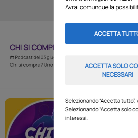
Avrai comunque la possibil
ACCETTA TUTT
CHI SI COMPRA?
Podcast del 03 giugno 2026
1h 48m 20s
Chi si compra? Uno di noi - Puntata del 03 06 2026
ACCETTA SOLO CO
NECESSARI
Selezionando “Accetta tutto”, 
CHI SI C
Selezionando “Accetta solo co
interessi.
Tutte le tratta
calciomercato i