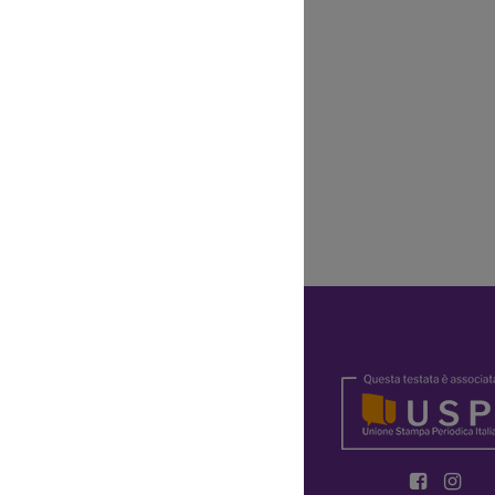
Y
OKIE