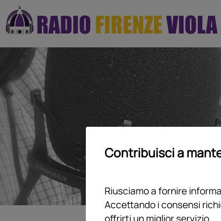
Contribuisci a mante
Riusciamo a fornire informaz
Accettando i consensi richi
offrirti un miglior servizio.