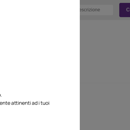
.
te attinenti ad i tuoi
 commenti del
o Ferri.