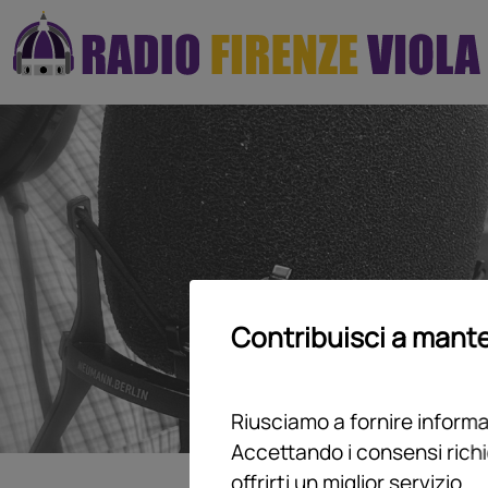
Contribuisci a mante
Riusciamo a fornire informaz
Accettando i consensi richi
offrirti un miglior servizio.