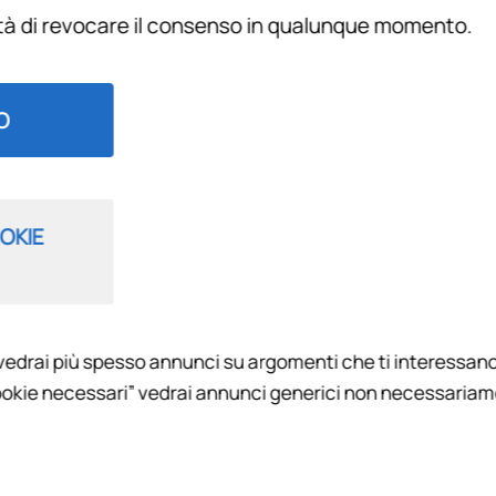
ità di revocare il consenso in qualunque momento.
Filtra per
O
OKIE
vedrai più spesso annunci su argomenti che ti interessano
Ù ON AIR
okie necessari” vedrai annunci generici non necessariamen
enze non è solo Viola: "Calciopiù On Air" la trasmissione a cura 
tutto il calcio dilettantistico fiorentino.
ir", lo speciale a cura della redazione dello storico giornale ch