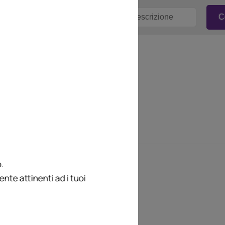
.
te attinenti ad i tuoi
della redazione
e racconta da