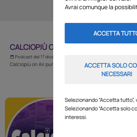
Avrai comunque la possibil
ACCETTA TUTT
CALCIOPIÙ ON AIR
Podcast del 17 dicembre 2024
1h 18m 40s
Calciopiù on Air puntata del 17 12 2024
ACCETTA SOLO CO
NECESSARI
Selezionando “Accetta tutto”, 
CALCIOPI
Selezionando “Accetta solo co
interessi.
Il calcio a Fir
di Calciopiù su 
"Calciopiù on a