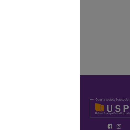
l settore
Y
OKIE