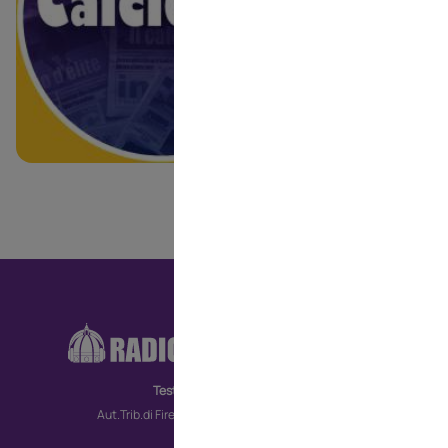
una vita tutto 
giovanile e la 
RA
CO
Testata giornalistica
MO
Aut.Trib.di Firenze n. 6172 del 30/09/2022
TV