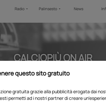
Radio
Palinsesto
News
In
CALCIOPIÙ ON AIR
home
/
programmi
/
podcast
/
calciopiù on air
nere questo sito gratuito
ione gratuita grazie alla pubblicità erogata dai nost
esti permetti ad i nostri partner di creare un'esperi