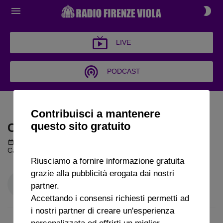
LIVE
PODCAST
CALCIOPIÙ ON AIR
Contribuisci a mantenere
questo sito gratuito
CALCIOPIÙ ON AIR
Podcast del 05 novembre 2024
1h 18m 30s
Calciopiù on Air puntata del 05 11 2024
Riusciamo a fornire informazione gratuita
grazie alla pubblicità erogata dai nostri
partner.
Accettando i consensi richiesti permetti ad
i nostri partner di creare un'esperienza
personalizzata ed offrirti un miglior