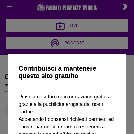
LIVE
PODCAST
CALCIOPIÙ ON AIR
Contribuisci a mantenere
questo sito gratuito
CALCIOPIÙ ON AIR
Podcast del 11 novembre 2025
1h 38m 10s
Calciopiù on Air puntata del 11 11 2025
Riusciamo a fornire informazione gratuita
grazie alla pubblicità erogata dai nostri
partner.
Accettando i consensi richiesti permetti ad
i nostri partner di creare un'esperienza
personalizzata ed offrirti un miglior