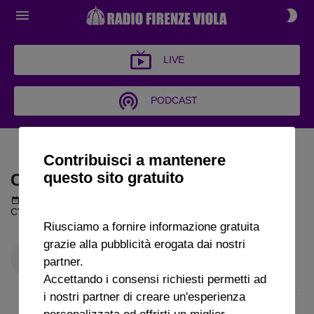
LIVE
PODCAST
C'È POLEMICA
Contribuisci a mantenere
questo sito gratuito
C'È POLEMICA
Podcast del 05 gennaio 2026
1h 33m 10s
C'è polemica puntata del 5 01 2026
Riusciamo a fornire informazione gratuita
grazie alla pubblicità erogata dai nostri
partner.
Accettando i consensi richiesti permetti ad
i nostri partner di creare un'esperienza
personalizzata ed offrirti un miglior