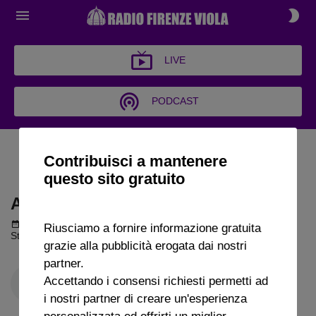
LIVE
PODCAST
ARCHIVIO PALLA AL
Contribuisci a mantenere
CENTRO 2025
questo sito gratuito
ARCHIVIO PALLA AL CENTRO 2025
Podcast del 08 settembre 2025
13m 34s
Riusciamo a fornire informazione gratuita
Stefano Fiorini a Radio Firenze Viola
grazie alla pubblicità erogata dai nostri
partner.
Accettando i consensi richiesti permetti ad
i nostri partner di creare un'esperienza
personalizzata ed offrirti un miglior