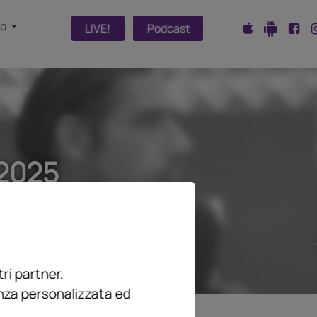
fo
LIVE!
Podcast
2025
ri partner.
enza personalizzata ed