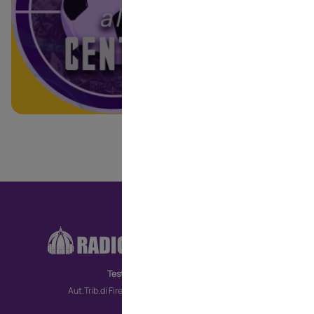
commenti ai ris
ponendo domand
RA
CO
Testata giornalistica
MO
Aut.Trib.di Firenze n. 6172 del 30/09/2022
TV