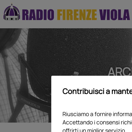
ARC
Contribuisci a mante
Riusciamo a fornire informaz
Accettando i consensi richi
offrirti un miglior servizio.