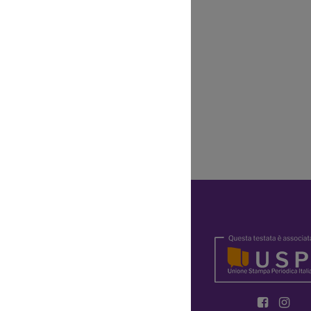
di intervenire
Y
OKIE