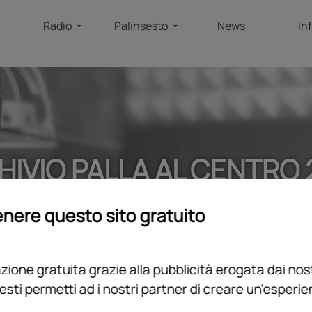
Radio
Palinsesto
News
In
HIVIO PALLA AL CENTRO 
home
/
programmi
/
podcast
/
archivio palla al centro 2025
nere questo sito gratuito
ione gratuita grazie alla pubblicità erogata dai nost
esti permetti ad i nostri partner di creare un'esperi