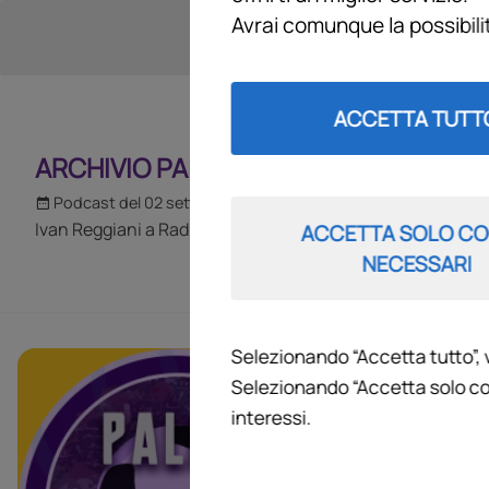
Avrai comunque la possibil
ACCETTA TUTT
ARCHIVIO PALLA AL CENTRO 2025
Podcast del 02 settembre 2025
6m 48s
Ivan Reggiani a Radio Firenze Viola
ACCETTA SOLO CO
NECESSARI
Selezionando “Accetta tutto”, 
ARCHIVIO
Selezionando “Accetta solo co
interessi.
Il programma di
interventi sull’
aggiornamenti s