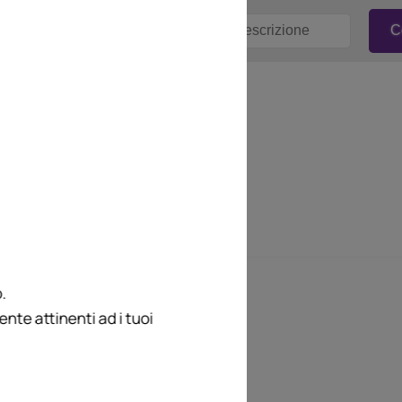
.
te attinenti ad i tuoi
gamenti e tanti
cipali
sti, oltre ai