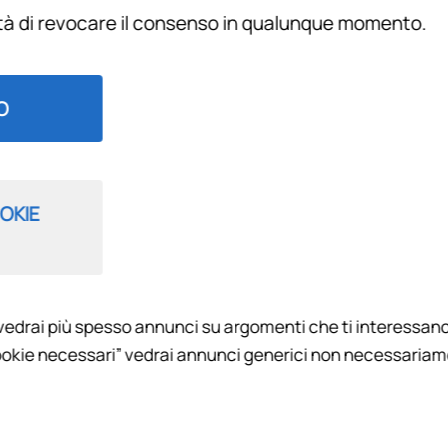
ità di revocare il consenso in qualunque momento.
Filtra per
O
OKIE
vedrai più spesso annunci su argomenti che ti interessano
 PALLA AL CENTRO 2025
okie necessari” vedrai annunci generici non necessariamen
 approfondimento di RadioFirenzeviola.it, notizie, ospiti, colle
attualità relativa alla Fiorentina. Ogni giorno dallo studio i prin
u tutto quel che accade nel mondo viola, con inviati e opinioni