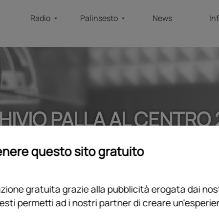
Radio
Palinsesto
News
In
HIVIO PALLA AL CENTRO 
home
/
programmi
/
podcast
/
archivio palla al centro 2023
nere questo sito gratuito
ione gratuita grazie alla pubblicità erogata dai nost
esti permetti ad i nostri partner di creare un'esperi