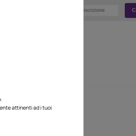
.
te attinenti ad i tuoi
personaggi, ex
nire ponendo
reto