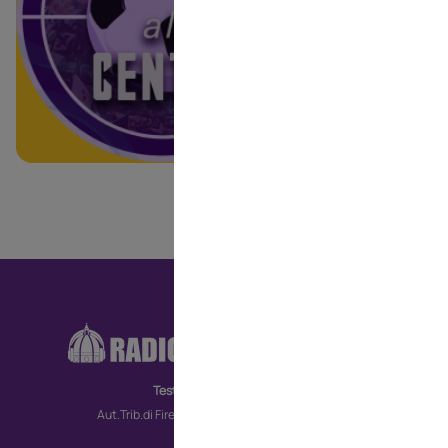
RA
CO
Testata giornalistica
MO
Aut.Trib.di Firenze n. 6172 del 30/09/2022
TV