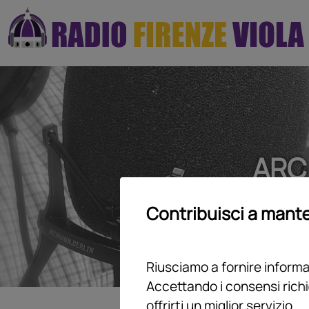
ARC
Contribuisci a mante
Riusciamo a fornire informaz
Accettando i consensi richi
offrirti un miglior servizio.