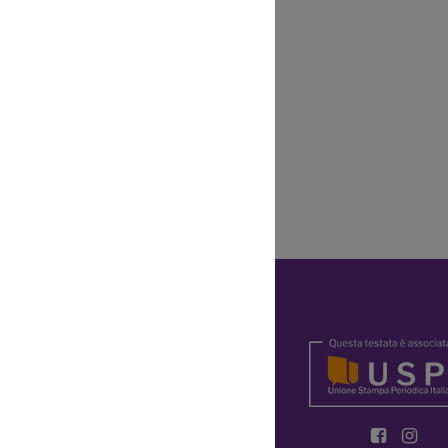
Y
OKIE