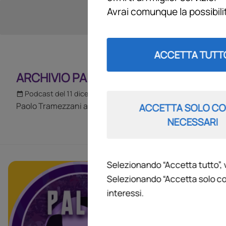
Avrai comunque la possibil
ACCETTA TUTT
ARCHIVIO PALLA AL CENTRO 2023
Podcast del 11 dicembre 2023
12m 51s
Paolo Tramezzani a Radio FirenzeViola
ACCETTA SOLO CO
NECESSARI
Selezionando “Accetta tutto”, 
ARCHIVIO
Selezionando “Accetta solo co
interessi.
L’approfondimen
viola e con tut
domande agli o