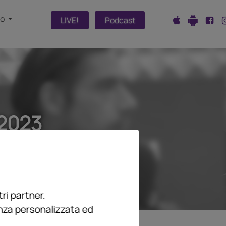
fo
LIVE!
Podcast
2023
ri partner.
enza personalizzata ed