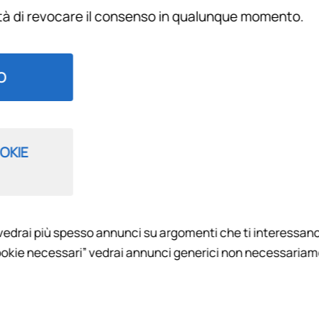
ità di revocare il consenso in qualunque momento.
Filtra per
O
OKIE
vedrai più spesso annunci su argomenti che ti interessano
 PALLA AL CENTRO 2023
okie necessari” vedrai annunci generici non necessariamen
to di RadioFirenzeviola, i temi più importanti analizzati con 
ta la squadra degli opinionisti di RFV all’opportunità di interve
spiti attraverso note audio e whatsapp. In studio Tommaso Lo