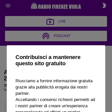
LIVE
PODCAST
ARCHIVIO GARRISCA AL
Contribuisci a mantenere
VENTO 2023
questo sito gratuito
ARCHIVIO GARRISCA AL VENTO
2023
Riusciamo a fornire informazione gratuita
Podcast del 29 dicembre 2023
17m 21s
grazie alla pubblicità erogata dai nostri
Vanni Sartini a Radio Firenze Viola
partner.
Accettando i consensi richiesti permetti ad
i nostri partner di creare un'esperienza
personalizzata ed offrirti un miglior