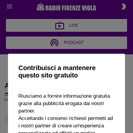
LIVE
PODCAST
ARCHIVIO CHI SI COMPRA?
Contribuisci a mantenere
2025
questo sito gratuito
ARCHIVIO CHI SI COMPRA? 2025
Podcast del 03 ottobre 2025
10m 26s
Riusciamo a fornire informazione gratuita
Luigi Garzya a Radio FirenzeViola
grazie alla pubblicità erogata dai nostri
partner.
Accettando i consensi richiesti permetti ad
i nostri partner di creare un'esperienza
personalizzata ed offrirti un miglior