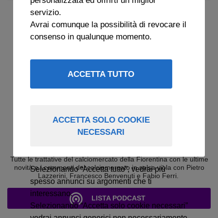
servizio.
Avrai comunque la possibilità di revocare il
consenso in qualunque momento.
ACCETTA TUTTO
ACCETTA SOLO COOKIE
NECESSARI
ARCHIVIO CHI SI COMPRA? 2025
Tutte le trattative del calciomercato della Fiorentina con le ultime
novità e i commenti del calciomercato in salsa viola con Pietro
Selezionando “Accetta tutto”, vedrai più
Lazzerini, Francesco Benvenuti e Fabio Ferri.
spesso annunci su argomenti che ti
interessano.
LISTA PODCAST
Selezionando “Accetta solo cookie necessari”
vedrai annunci generici non necessariamente