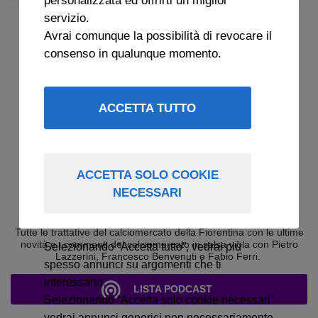
servizio.
Avrai comunque la possibilità di revocare il
consenso in qualunque momento.
ACCETTA TUTTO
ACCETTA SOLO COOKIE
NECESSARI
ARCHIVIO CHI SI COMPRA? 2024
Tutte le trattative del calciomercato della Fiorentina con le ultime
novità e i commenti del calciomercato in salsa viola con Pietro
Selezionando “Accetta tutto”, vedrai più
Lazzerini, Francesco Benvenuti e Fabio Ferri.
spesso annunci su argomenti che ti
interessano.
LISTA PODCAST
Selezionando “Accetta solo cookie necessari”
vedrai annunci generici non necessariamente