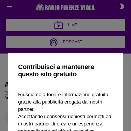
LIVE
PODCAST
ARCHIVIO CHI SI COMPRA?
Contribuisci a mantenere
2024
questo sito gratuito
ARCHIVIO CHI SI COMPRA? 2024
Podcast del 02 settembre 2024
11m 53s
Riusciamo a fornire informazione gratuita
Antonio Di Gennaro a Radio FirenzeViola
grazie alla pubblicità erogata dai nostri
partner.
Accettando i consensi richiesti permetti ad
i nostri partner di creare un'esperienza
personalizzata ed offrirti un miglior