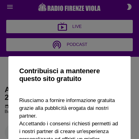
LIVE
PODCAST
ARCHIVIO BUONGIORNO
Contribuisci a mantenere
FIRENZE 2023
questo sito gratuito
ARCHIVIO BUONGIORNO FIRENZE
2023
Riusciamo a fornire informazione gratuita
Podcast del 06 dicembre 2023
1h 43m 20s
grazie alla pubblicità erogata dai nostri
Buongiorno Firenze puntata del 06 12 2023
partner.
Accettando i consensi richiesti permetti ad
i nostri partner di creare un'esperienza
personalizzata ed offrirti un miglior