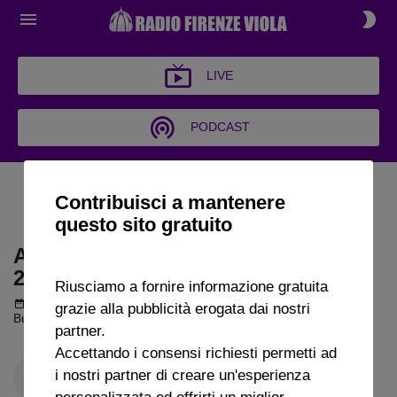
LIVE
PODCAST
ARCHIVIO BUONGIORNO
Contribuisci a mantenere
FIRENZE 2023
questo sito gratuito
ARCHIVIO BUONGIORNO FIRENZE
2023
Riusciamo a fornire informazione gratuita
Podcast del 31 ottobre 2023
1h 44m 9s
grazie alla pubblicità erogata dai nostri
Buongiorno Firenze puntata del 31 10 2023
partner.
Accettando i consensi richiesti permetti ad
i nostri partner di creare un'esperienza
personalizzata ed offrirti un miglior