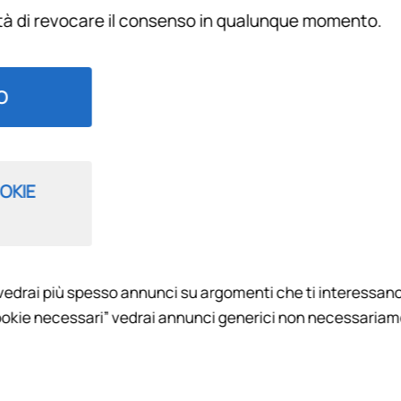
ità di revocare il consenso in qualunque momento.
Filtra per
O
3
OKIE
vedrai più spesso annunci su argomenti che ti interessano
 BUONGIORNO FIRENZE 2023
okie necessari” vedrai annunci generici non necessariamen
cola e non solo, la Rassegna Stampa di Radio Firenzeviola.it, a 