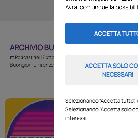
Avrai comunque la possibil
ACCETTA TUTT
ARCHIVIO BUONGIORNO FIRENZE 202
Podcast del 17 ottobre 2023
1h 41m 49s
Buongiorno Firenze puntata del 17 10 2023
ACCETTA SOLO CO
NECESSARI
Selezionando “Accetta tutto”, 
ARCHIVIO
Selezionando “Accetta solo co
interessi.
Giornali in edi
Giannattasio