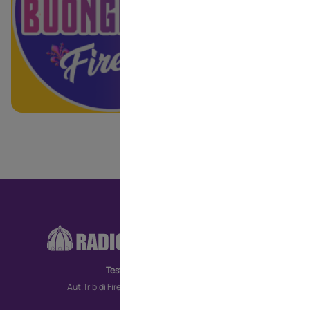
RA
CO
Testata giornalistica
MO
Aut.Trib.di Firenze n. 6172 del 30/09/2022
TV