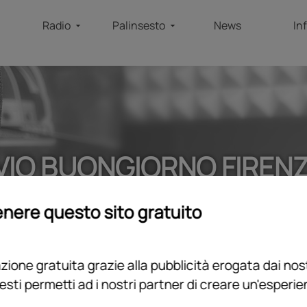
Radio
Palinsesto
News
In
VIO BUONGIORNO FIRENZ
home
/
programmi
/
podcast
/
archivio buongiorno firenze 2023
nere questo sito gratuito
ione gratuita grazie alla pubblicità erogata dai nost
esti permetti ad i nostri partner di creare un'esperi