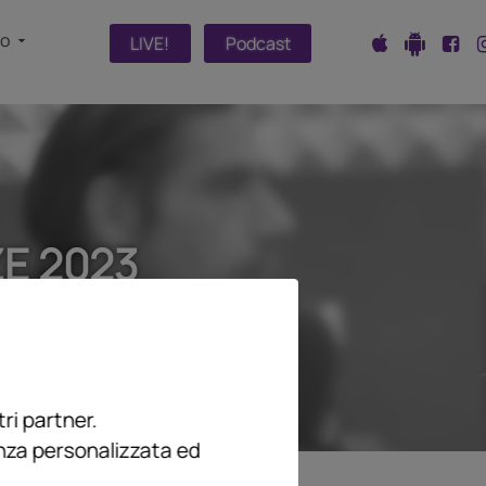
fo
LIVE!
Podcast
E 2023
ri partner.
enza personalizzata ed