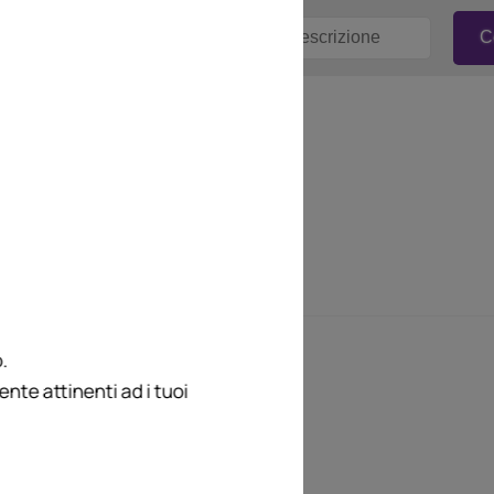
.
te attinenti ad i tuoi
cura di Andrea