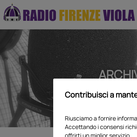
ARCHI
Contribuisci a mante
Riusciamo a fornire informaz
Accettando i consensi richi
offrirti un miglior servizio.