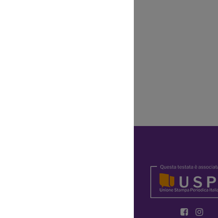
Y
OKIE