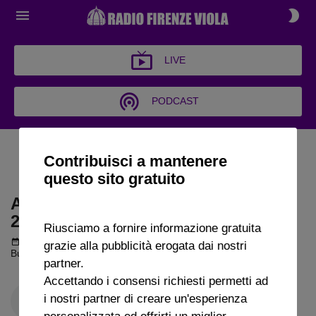
LIVE
PODCAST
ARCHIVIO BUONGIORNO
Contribuisci a mantenere
FIRENZE 2023
questo sito gratuito
ARCHIVIO BUONGIORNO FIRENZE
2023
Riusciamo a fornire informazione gratuita
Podcast del 06 ottobre 2023
1h 43m 14s
grazie alla pubblicità erogata dai nostri
Buongiorno Firenze puntata del 06 10 2023
partner.
Accettando i consensi richiesti permetti ad
i nostri partner di creare un'esperienza
personalizzata ed offrirti un miglior