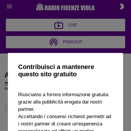
LIVE
PODCAST
ARCHIVI POLVEROSI
Contribuisci a mantenere
questo sito gratuito
ARCHIVI POLVEROSI
Podcast del 20 settembre 2024
51m 54s
Archivi Polverosi - Puntata 2 (20 settembre 2024)
Riusciamo a fornire informazione gratuita
grazie alla pubblicità erogata dai nostri
partner.
Accettando i consensi richiesti permetti ad
i nostri partner di creare un'esperienza
personalizzata ed offrirti un miglior