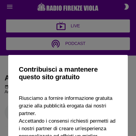
LIVE
PODCAST
ARCHIVI POLVEROSI
Contribuisci a mantenere
questo sito gratuito
ARCHIVI POLVEROSI
Podcast del 03 ottobre 2025
48m 39s
Archivi Polverosi - Puntata 31 (3 Ottobre 2025)
Riusciamo a fornire informazione gratuita
grazie alla pubblicità erogata dai nostri
partner.
Accettando i consensi richiesti permetti ad
i nostri partner di creare un'esperienza
personalizzata ed offrirti un miglior