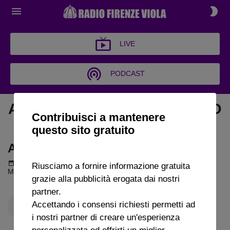
LIVE
PODCAST
ARCHIVIO VIOLA AMORE MIO
Contribuisci a mantenere
2025
questo sito gratuito
ARCHIVIO VIOLA AMORE MIO 2025
Podcast del 05 febbraio 2025
11m 55s
Riusciamo a fornire informazione gratuita
Maurizio Restelli a Radio FirenzeViola
grazie alla pubblicità erogata dai nostri
partner.
Accettando i consensi richiesti permetti ad
i nostri partner di creare un'esperienza
personalizzata ed offrirti un miglior