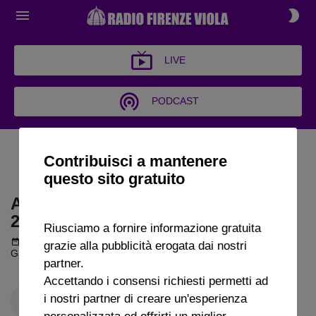
LIVE
PODCAST
ARCHIVIO GARRISCA AL
Contribuisci a mantenere
VENTO 2025
questo sito gratuito
ARCHIVIO GARRISCA AL VENTO
2025
Riusciamo a fornire informazione gratuita
Podcast del 03 settembre 2025
1h 37m 38s
grazie alla pubblicità erogata dai nostri
Garrisca al vento puntata del 3 09 2025
partner.
Accettando i consensi richiesti permetti ad
i nostri partner di creare un'esperienza
personalizzata ed offrirti un miglior