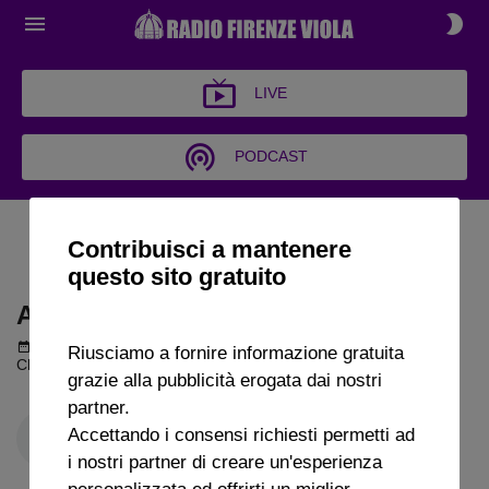
LIVE
PODCAST
ARCHIVIO CHI SI COMPRA?
Contribuisci a mantenere
2025
questo sito gratuito
ARCHIVIO CHI SI COMPRA? 2025
Podcast del 08 gennaio 2025
1h 47m 45s
Riusciamo a fornire informazione gratuita
Chi si compra? puntata del 08 01 2025
grazie alla pubblicità erogata dai nostri
partner.
Accettando i consensi richiesti permetti ad
i nostri partner di creare un'esperienza
personalizzata ed offrirti un miglior