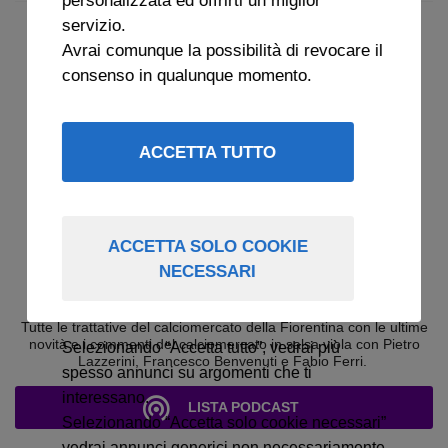
servizio.
Avrai comunque la possibilità di revocare il
consenso in qualunque momento.
ACCETTA TUTTO
ACCETTA SOLO COOKIE
NECESSARI
ARCHIVIO CHI SI COMPRA? 2025
Tutte le trattative del calciomercato della Fiorentina con le ultime
novità e i commenti del calciomercato in salsa viola con Pietro
Selezionando “Accetta tutto”, vedrai più
Lazzerini, Francesco Benvenuti e Fabio Ferri.
spesso annunci su argomenti che ti
interessano.
LISTA PODCAST
Selezionando “Accetta solo cookie necessari”
vedrai annunci generici non necessariamente