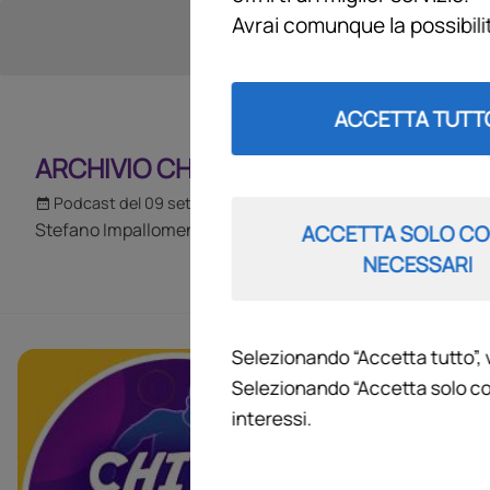
Avrai comunque la possibil
ACCETTA TUTT
ARCHIVIO CHI SI COMPRA? 2025
Podcast del 09 settembre 2025
22m
Stefano Impallomeni a Radio Firenze Viola
ACCETTA SOLO CO
NECESSARI
Selezionando “Accetta tutto”, 
ARCHIVIO
Selezionando “Accetta solo co
interessi.
Tutte le tratta
calciomercato i