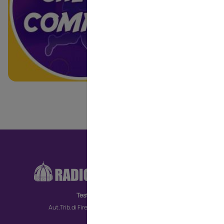
RA
CO
Testata giornalistica
MO
Aut.Trib.di Firenze n. 6172 del 30/09/2022
TV