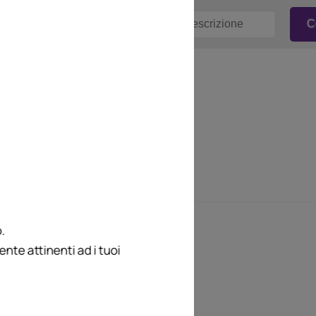
.
te attinenti ad i tuoi
 commenti del
o Ferri.