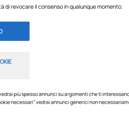
ità di revocare il consenso in qualunque momento.
Filtra per
O
OKIE
vedrai più spesso annunci su argomenti che ti interessano
 CHI SI COMPRA? 2025
okie necessari” vedrai annunci generici non necessariamen
tive del calciomercato della Fiorentina con le ultime novità e i
n salsa viola con Pietro Lazzerini, Francesco Benvenuti e Fabi