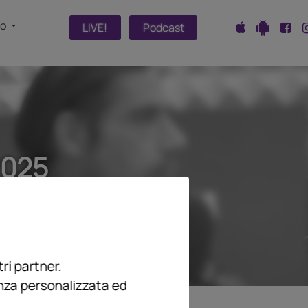
fo
LIVE!
Podcast
2025
ri partner.
enza personalizzata ed