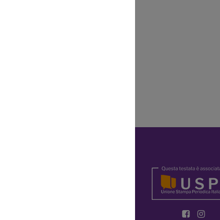
Y
OKIE