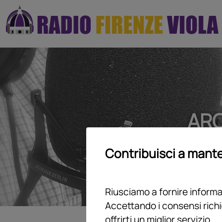
ARC
Contribuisci a mante
Riusciamo a fornire informaz
Accettando i consensi richi
offrirti un miglior servizio.