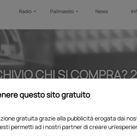
Radio
Palinsesto
News
In
HIVIO CHI SI COMPRA? 
home
/
programmi
/
podcast
/
archivio chi si compra? 2025
nere questo sito gratuito
ione gratuita grazie alla pubblicità erogata dai nost
esti permetti ad i nostri partner di creare un'esperi