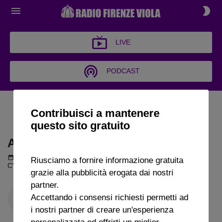
LIVE
PODCAST
ARCHIVIO C'È POLEMICA
Contribuisci a mantenere
2024
questo sito gratuito
ARCHIVIO C'È POLEMICA 2024
Podcast del 01 ottobre 2024
56m 16s
Riusciamo a fornire informazione gratuita
C'è polemica puntata del 01 10 2024
grazie alla pubblicità erogata dai nostri
partner.
Accettando i consensi richiesti permetti ad
i nostri partner di creare un'esperienza
personalizzata ed offrirti un miglior