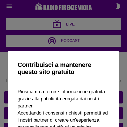
LIVE
PODCAST
RESTA IN CONTATTO!
Contribuisci a mantenere
INTERVIENI IN DIRETTA
questo sito gratuito
Invia le tue domande, sia testuali che audio, a cui risponderemo
durante le trasmissioni.
Riusciamo a fornire informazione gratuita
TEL. +39 0557711171
grazie alla pubblicità erogata dai nostri
partner.
Accettando i consensi richiesti permetti ad
WHATSAPP +39 3487513933
i nostri partner di creare un'esperienza
personalizzata ed offrirti un miglior