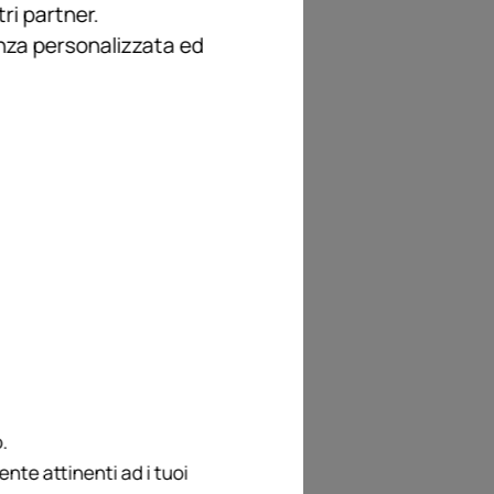
ri partner.
enza personalizzata ed
 targato RFV. Un
di attualità col
olo, per
 dose di
.
te attinenti ad i tuoi