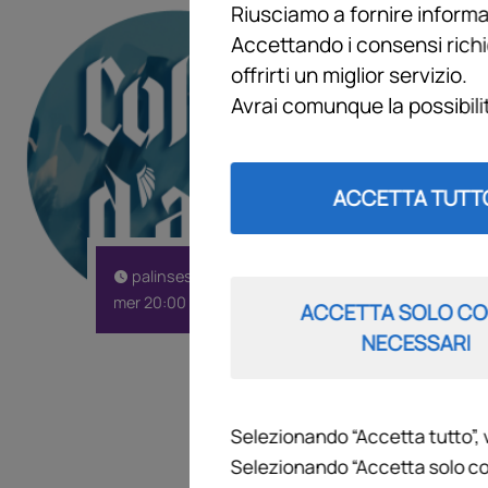
Riusciamo a fornire informaz
COLPI D'A
Accettando i consensi richi
offrirti un miglior servizio.
"Colpi d'Ala":
Avrai comunque la possibil
appuntamento in
punto di vista 
Una trasmission
ACCETTA TUTT
discutere dell
irriverenza.
PROGRAMMAZ
palinsesto
mercoledì 20
mer 20:00
ACCETTA SOLO CO
NECESSARI
Selezionando “Accetta tutto”, 
Selezionando “Accetta solo co