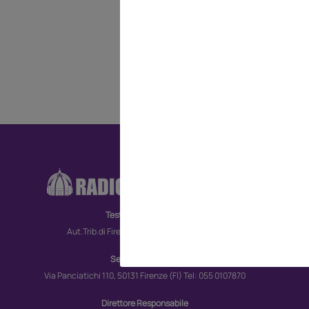
RA
CO
Testata giornalistica
MO
Aut.Trib.di Firenze n. 6172 del 30/09/2022
TV
Sede giornalistica
Via Panciatichi 110, 50131 Firenze (FI) Tel: 055 0107870
Direttore Responsabile