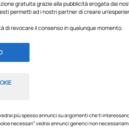
ione gratuita grazie alla pubblicità erogata dai nost
LA
esti permetti ad i nostri partner di creare un'esperi
 Alberto Di Chiara e Tommaso Loreto conducono il nuovo format
ità di revocare il consenso in qualunque momento.
 cui si parla di calcio a 360°, entrando a gamba tesa sui temi 
dell'ex esterno della Fiorentina e della Nazionale italiana.
e arricchita ogni volta da ospiti di caratura Nazionale e non s
O
e tematiche calcistiche italiane e internazionali con una buona
IONE
:00-21:00
OKIE
vedrai più spesso annunci su argomenti che ti interessano
okie necessari” vedrai annunci generici non necessariamen