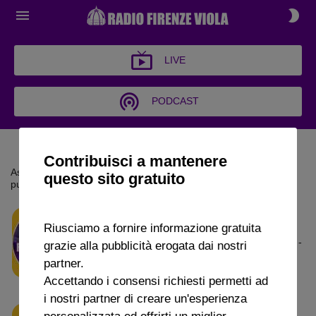
LIVE
PODCAST
PODCAST
Contribuisci a mantenere
Ascolta i principali approfondimenti della settimana. Scarica le
questo sito gratuito
puntate di Radio Firenze Viola
ARCHIVI POLVEROSI
Riusciamo a fornire informazione gratuita
Archivi Polverosi -
10 GENNAIO 2025
55m 34s
grazie alla pubblicità erogata dai nostri
Puntata 17 (10 Gennaio 2025)
partner.
Accettando i consensi richiesti permetti ad
i nostri partner di creare un'esperienza
personalizzata ed offrirti un miglior